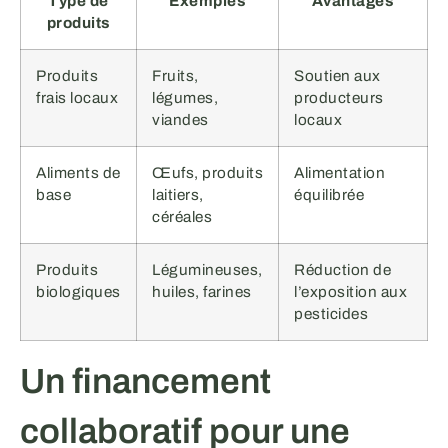
Type de
Exemples
Avantages
produits
Produits
Fruits,
Soutien aux
frais locaux
légumes,
producteurs
viandes
locaux
Aliments de
Œufs, produits
Alimentation
base
laitiers,
équilibrée
céréales
Produits
Légumineuses,
Réduction de
biologiques
huiles, farines
l’exposition aux
pesticides
Un financement
collaboratif pour une