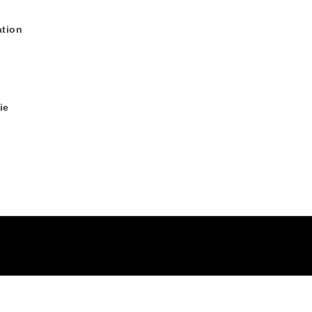
tion
ie