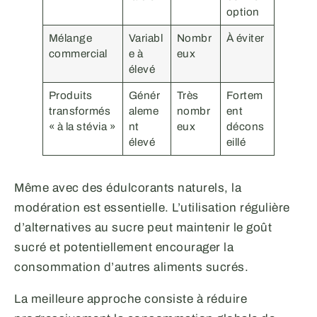
option
Mélange
Variabl
Nombr
À éviter
commercial
e à
eux
élevé
Produits
Génér
Très
Fortem
transformés
aleme
nombr
ent
« à la stévia »
nt
eux
décons
élevé
eillé
Même avec des édulcorants naturels, la
modération est essentielle. L’utilisation régulière
d’alternatives au sucre peut maintenir le goût
sucré et potentiellement encourager la
consommation d’autres aliments sucrés.
La meilleure approche consiste à réduire