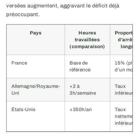
versées augmentent, aggravant le déficit déjà
préoccupant.
Pays
Heures
Proportio
travaillées
d’arrêts
(comparaison)
longs
France
Base de
15% (plus
référence
d’un mois)
Allemagne/Royaume-
+2 à
Taux
Uni
3h/semaine
inférieur
États-Unis
+350h/an
Taux
nettement
inférieur