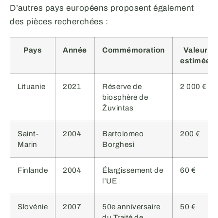
D’autres pays européens proposent également
des pièces recherchées :
Pays
Année
Commémoration
Valeur
estimée
Lituanie
2021
Réserve de
2 000 €
biosphère de
Žuvintas
Saint-
2004
Bartolomeo
200 €
Marin
Borghesi
Finlande
2004
Élargissement de
60 €
l’UE
Slovénie
2007
50e anniversaire
50 €
du Traité de