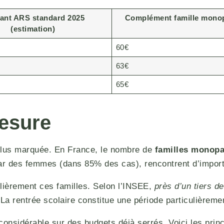
ant ARS standard 2025
Complément famille monop
(estimation)
60€
63€
65€
mesure
n plus marquée. En France, le nombre de
familles monopa
 par des femmes (dans 85% des cas), rencontrent d’impor
ulièrement ces familles. Selon l’INSEE,
près d’un tiers d
La rentrée scolaire constitue une période particulièremen
considérable sur des budgets déjà serrés. Voici les princ