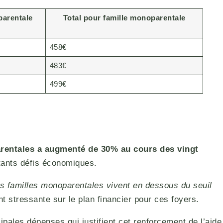
arentale
Total pour famille monoparentale
458€
483€
499€
rentales a augmenté de 30% au cours des vingt
tants défis économiques.
es familles monoparentales vivent en dessous du seuil
t stressante sur le plan financier pour ces foyers.
ipales dépenses qui justifient cet renforcement de l’aide