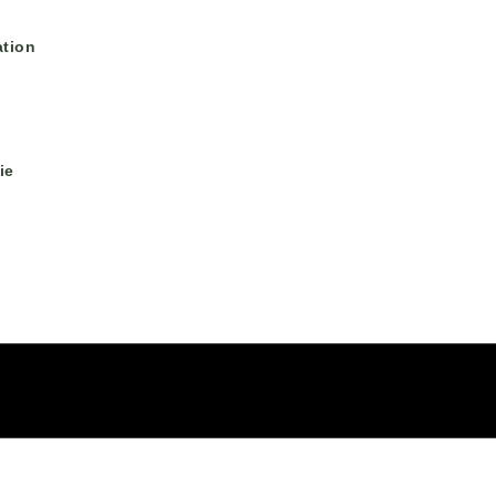
tion
ie