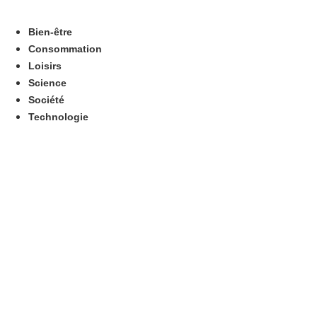
Aller
au
Bien-être
contenu
Consommation
Loisirs
Science
Société
Technologie