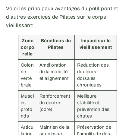
Voici les principaux avantages du petit pont et
d’autres exercices de Pilates sur le corps
vieillissant:
Zone
Bénéfices du
Impact sur le
corpo
Pilates
vieillissement
relle
Colon
Amélioration
Réduction des
ne
de la mobilité
douleurs
verté
et alignement
dorsales
brale
chroniques
Muscl
Renforcement
Meilleure
es
du centre
stabilité et
profo
(core)
prévention des
nds
chutes
Articu
Maintien de la
Préservation de
lation
souplesse
l’amplitude des