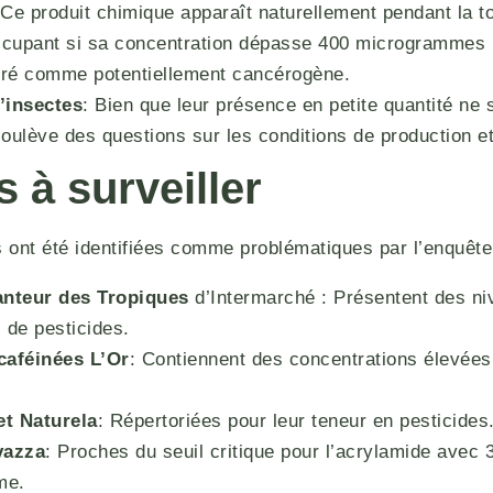
 Ce produit chimique apparaît naturellement pendant la tor
ccupant si sa concentration dépasse 400 microgrammes 
éré comme potentiellement cancérogène.
’insectes
: Bien que leur présence en petite quantité ne 
soulève des questions sur les conditions de production e
 à surveiller
 ont été identifiées comme problématiques par l’enquête
anteur des Tropiques
d’Intermarché : Présentent des n
 de pesticides.
caféinées L’Or
: Contiennent des concentrations élevée
et Naturela
: Répertoriées pour leur teneur en pesticides
vazza
: Proches du seuil critique pour l’acrylamide ave
me.