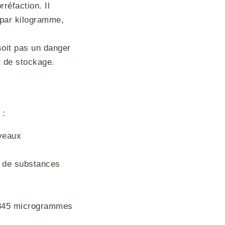
réfaction. Il
par kilogramme,
soit pas un danger
t de stockage.
 :
iveaux
s de substances
.
c 345 microgrammes