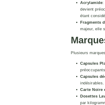
Acrylamide
:
devient préo
étant consid
Fragments d
majeur, elle 
Marques
Plusieurs marques
Capsules Pl
préoccupants
Capsules dé
indésirables.
Carte Noire 
Dosettes La
par kilogram