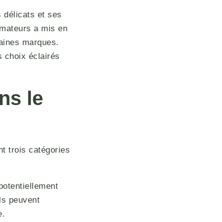
 délicats et ses
mmateurs a mis en
taines marques.
 choix éclairés
ns le
t trois catégories
otentiellement
Ils peuvent
e.