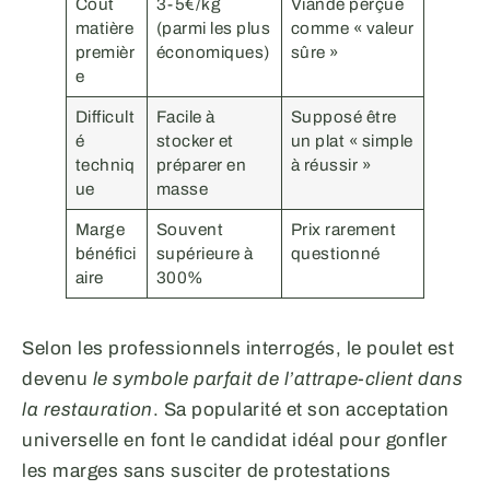
Coût
3-5€/kg
Viande perçue
matière
(parmi les plus
comme « valeur
premièr
économiques)
sûre »
e
Difficult
Facile à
Supposé être
é
stocker et
un plat « simple
techniq
préparer en
à réussir »
ue
masse
Marge
Souvent
Prix rarement
bénéfici
supérieure à
questionné
aire
300%
Selon les professionnels interrogés, le poulet est
devenu
le symbole parfait de l’attrape-client dans
la restauration
. Sa popularité et son acceptation
universelle en font le candidat idéal pour gonfler
les marges sans susciter de protestations