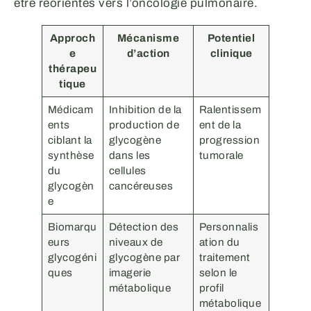
être réorientés vers l’oncologie pulmonaire.
Approch
Mécanisme
Potentiel
e
d’action
clinique
thérapeu
tique
Médicam
Inhibition de la
Ralentissem
ents
production de
ent de la
ciblant la
glycogène
progression
synthèse
dans les
tumorale
du
cellules
glycogèn
cancéreuses
e
Biomarqu
Détection des
Personnalis
eurs
niveaux de
ation du
glycogéni
glycogène par
traitement
ques
imagerie
selon le
métabolique
profil
métabolique