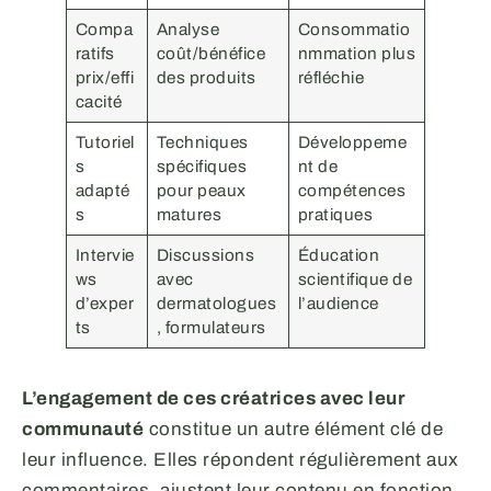
Compa
Analyse
Consommatio
ratifs
coût/bénéfice
nmmation plus
prix/effi
des produits
réfléchie
cacité
Tutoriel
Techniques
Développeme
s
spécifiques
nt de
adapté
pour peaux
compétences
s
matures
pratiques
Intervie
Discussions
Éducation
ws
avec
scientifique de
d’exper
dermatologues
l’audience
ts
, formulateurs
L’engagement de ces créatrices avec leur
communauté
constitue un autre élément clé de
leur influence. Elles répondent régulièrement aux
commentaires, ajustent leur contenu en fonction