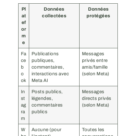
Pl
Données
Données
at
collectées
protégées
ef
or
m
e
Fa
Publications
Messages
ce
publiques,
privés entre
b
commentaires,
amis/famille
o
interactions avec
(selon Meta)
ok
Meta AI
In
Posts publics,
Messages
st
légendes,
directs privés
ag
commentaires
(selon Meta)
ra
publics
m
W
Aucune (pour
Toutes les