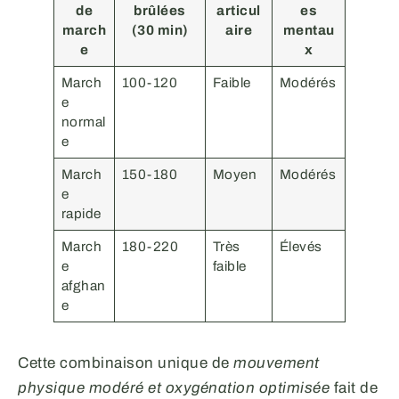
de
brûlées
articul
es
march
(30 min)
aire
mentau
e
x
March
100-120
Faible
Modérés
e
normal
e
March
150-180
Moyen
Modérés
e
rapide
March
180-220
Très
Élevés
e
faible
afghan
e
Cette combinaison unique de
mouvement
physique modéré et oxygénation optimisée
fait de