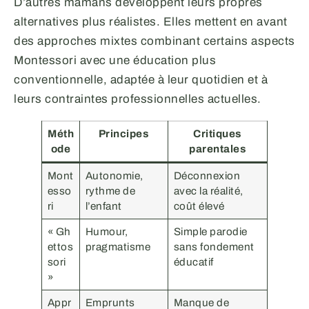
D’autres mamans développent leurs propres
alternatives plus réalistes. Elles mettent en avant
des approches mixtes combinant certains aspects
Montessori avec une éducation plus
conventionnelle, adaptée à leur quotidien et à
leurs contraintes professionnelles actuelles.
Méth
Principes
Critiques
ode
parentales
Mont
Autonomie,
Déconnexion
esso
rythme de
avec la réalité,
ri
l’enfant
coût élevé
« Gh
Humour,
Simple parodie
ettos
pragmatisme
sans fondement
sori
éducatif
»
Appr
Emprunts
Manque de