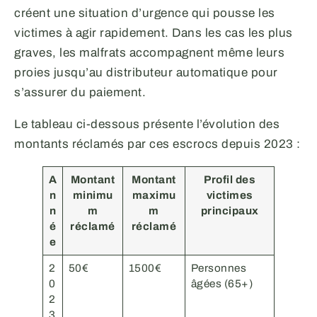
créent une situation d’urgence qui pousse les
victimes à agir rapidement. Dans les cas les plus
graves, les malfrats accompagnent même leurs
proies jusqu’au distributeur automatique pour
s’assurer du paiement.
Le tableau ci-dessous présente l’évolution des
montants réclamés par ces escrocs depuis 2023 :
A
Montant
Montant
Profil des
n
minimu
maximu
victimes
n
m
m
principaux
é
réclamé
réclamé
e
2
50€
1500€
Personnes
0
âgées (65+)
2
3