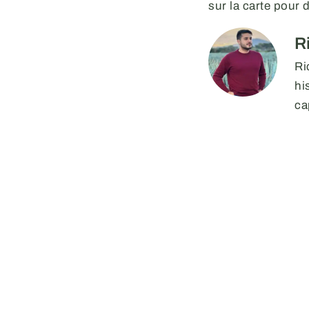
sur la carte pour
R
Ri
hi
ca