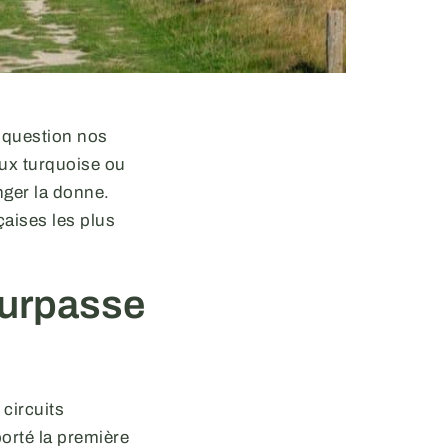
n question nos
ux turquoise ou
nger la donne.
çaises les plus
surpasse
 circuits
orté la première