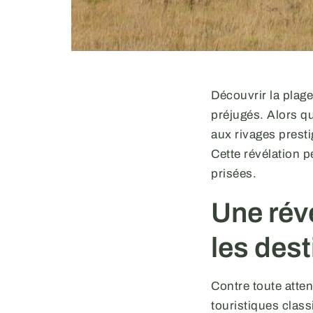
Découvrir la plag
préjugés. Alors q
aux rivages presti
Cette révélation p
prisées.
Une rév
les dest
Contre toute attent
touristiques clas