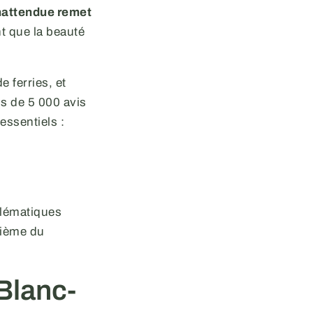
inattendue remet
t que la beauté
 ferries, et
s de 5 000 avis
essentiels :
blématiques
vième du
Blanc-