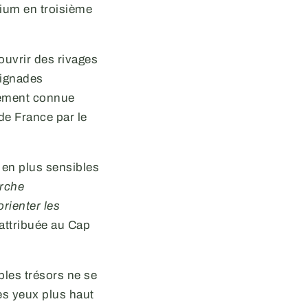
ium en troisième
ouvrir des rivages
aignades
lement connue
de France par le
 en plus sensibles
rche
rienter les
attribuée au Cap
bles trésors ne se
les yeux plus haut