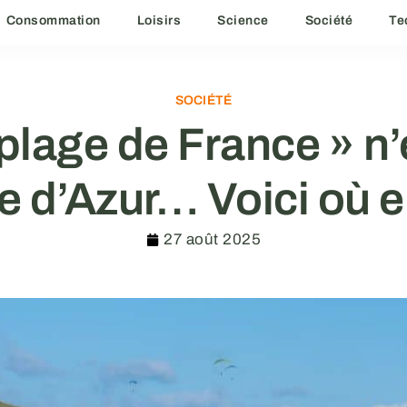
Consommation
Loisirs
Science
Société
Te
SOCIÉTÉ
 plage de France » n’
te d’Azur… Voici où e
27 août 2025