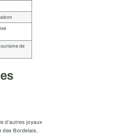
saison
isé
 tourisme de
ges
le d’autres joyaux
e des Bordelais,