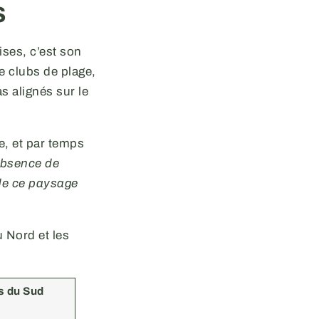
s
ises, c’est son
de clubs de plage,
s alignés sur le
e, et par temps
absence de
 de ce paysage
u Nord et les
s du Sud