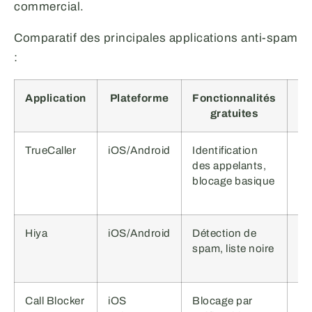
commercial.
Comparatif des principales applications anti-spam
:
Application
Plateforme
Fonctionnalités
gratuites
TrueCaller
iOS/Android
Identification
15
des appelants,
Bl
blocage basique
av
pu
Hiya
iOS/Android
Détection de
12
spam, liste noire
Pr
te
Call Blocker
iOS
Blocage par
10