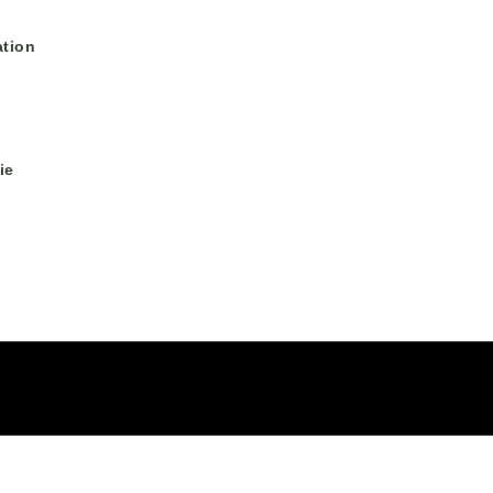
tion
ie