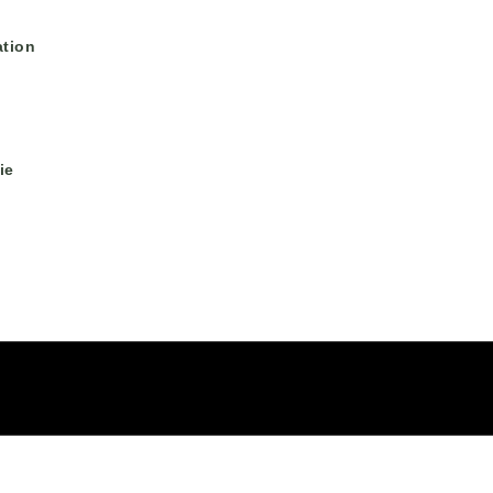
tion
ie