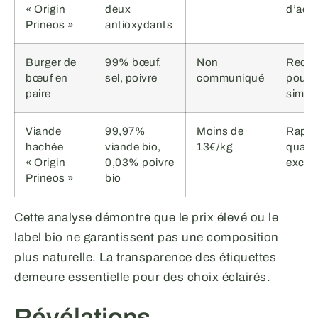
« Origin
deux
d’addi
Prineos »
antioxydants
Burger de
99% bœuf,
Non
Reco
bœuf en
sel, poivre
communiqué
pour 
paire
simpli
Viande
99,97%
Moins de
Rappo
hachée
viande bio,
13€/kg
qualit
« Origin
0,03% poivre
excell
Prineos »
bio
Cette analyse démontre que le prix élevé ou le
label bio ne garantissent pas une composition
plus naturelle. La transparence des étiquettes
demeure essentielle pour des choix éclairés.
Révélations