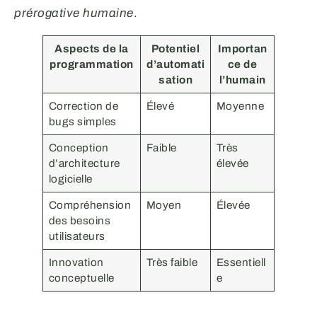
prérogative humaine
.
Aspects de la
Potentiel
Importan
programmation
d’automati
ce de
sation
l’humain
Correction de
Élevé
Moyenne
bugs simples
Conception
Faible
Très
d’architecture
élevée
logicielle
Compréhension
Moyen
Élevée
des besoins
utilisateurs
Innovation
Très faible
Essentiell
conceptuelle
e