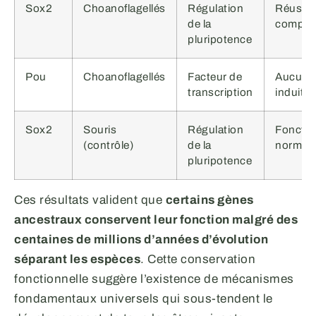
Sox2
Choanoflagellés
Régulation
Réussit
de la
complè
pluripotence
Pou
Choanoflagellés
Facteur de
Aucune 
transcription
induite
Sox2
Souris
Régulation
Foncti
(contrôle)
de la
normal
pluripotence
Ces résultats valident que
certains gènes
ancestraux conservent leur fonction malgré des
centaines de millions d’années d’évolution
séparant les espèces
. Cette conservation
fonctionnelle suggère l’existence de mécanismes
fondamentaux universels qui sous-tendent le