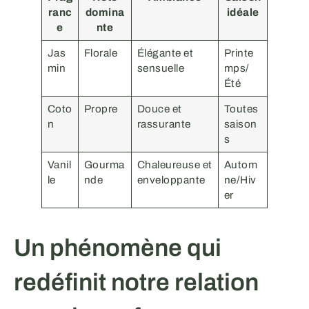
ranc
domina
idéale
e
nte
Jas
Florale
Élégante et
Printe
min
sensuelle
mps/
Été
Coto
Propre
Douce et
Toutes
n
rassurante
saison
s
Vanil
Gourma
Chaleureuse et
Autom
le
nde
enveloppante
ne/Hiv
er
Un phénomène qui
redéfinit notre relation